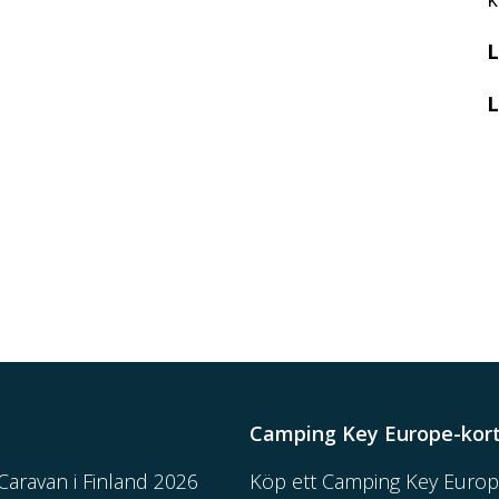
L
L
Camping Key Europe-kor
aravan i Finland 2026
Köp ett Camping Key Europ