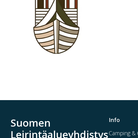
Suomen
Info
Leirintäalueyhdistys
Camping & C