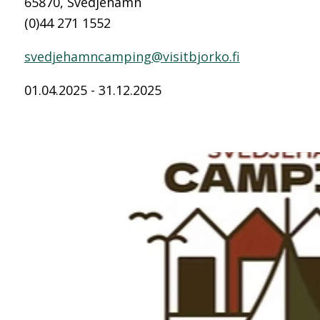
65870, Svedjehamn
(0)44 271 1552
svedjehamncamping@visitbjorko.fi
01.04.2025 - 31.12.2025