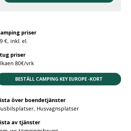
amping priser
9 €, inkl. el.
tug priser
lkaen 80€/vrk
BESTÄLL CAMPING KEY EUROPE -KORT
ista över boendetjänster
usbilsplatser, Husvagnsplatser
ista av tjänster
em. wc tömningsbrunn