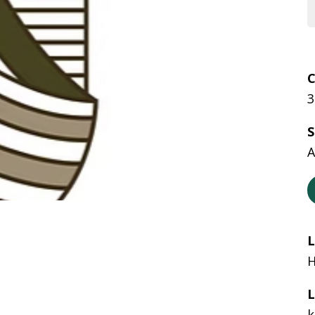
C
3
S
A
L
H
L
k