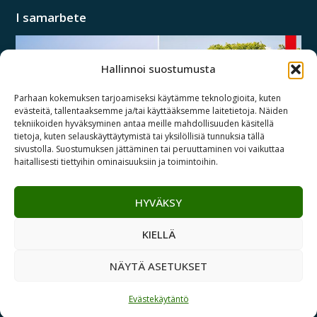
I samarbete
Hallinnoi suostumusta
Parhaan kokemuksen tarjoamiseksi käytämme teknologioita, kuten
evästeitä, tallentaaksemme ja/tai käyttääksemme laitetietoja. Näiden
tekniikoiden hyväksyminen antaa meille mahdollisuuden käsitellä
tietoja, kuten selauskäyttäytymistä tai yksilöllisiä tunnuksia tällä
sivustolla. Suostumuksen jättäminen tai peruuttaminen voi vaikuttaa
haitallisesti tiettyihin ominaisuuksiin ja toimintoihin.
HYVÄKSY
Copyright© 2026 Suomen Leirintäalueyhdistys | Lemonsoft
KIELLÄ
NÄYTÄ ASETUKSET
Evästekäytäntö