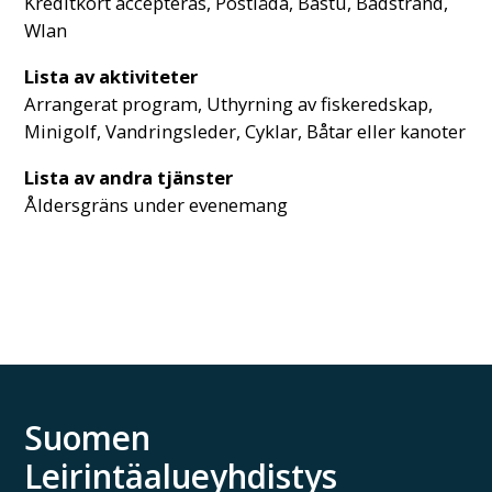
Kreditkort accepteras, Postlåda, Bastu, Badstrand,
Wlan
Lista av aktiviteter
Arrangerat program, Uthyrning av fiskeredskap,
Minigolf, Vandringsleder, Cyklar, Båtar eller kanoter
Lista av andra tjänster
Åldersgräns under evenemang
Suomen
Leirintäalueyhdistys