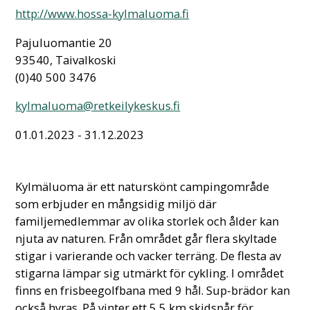
http://www.hossa-kylmaluoma.fi
Pajuluomantie 20
93540, Taivalkoski
(0)40 500 3476
kylmaluoma@retkeilykeskus.fi
01.01.2023 - 31.12.2023
Kylmäluoma är ett naturskönt campingområde
som erbjuder en mångsidig miljö där
familjemedlemmar av olika storlek och ålder kan
njuta av naturen. Från området går flera skyltade
stigar i varierande och vacker terräng. De flesta av
stigarna lämpar sig utmärkt för cykling. I området
finns en frisbeegolfbana med 9 hål. Sup-brädor kan
också hyras. På vinter ett 5 5 km skidspår för