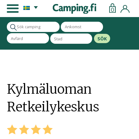
0
SÖK
Kylmäluoman
Retkeilykeskus