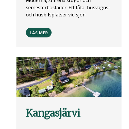
Moderna, stilrena stugor och
semesterbostäder. Ett fåtal husvagns-
och husbilsplatser vid sjön.
LÄS MER
Kangasjärvi