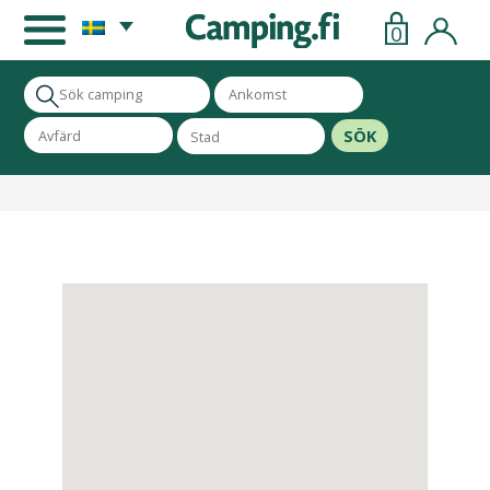
0
SÖK