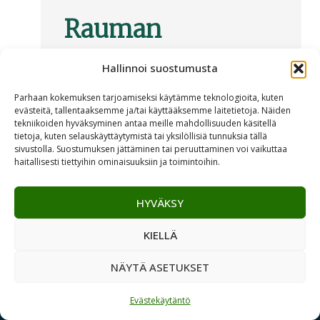
Rauman
Poroholma
Hallinnoi suostumusta
Parhaan kokemuksen tarjoamiseksi käytämme teknologioita, kuten
evästeitä, tallentaaksemme ja/tai käyttääksemme laitetietoja. Näiden
En högklassig femstjärnig
tekniikoiden hyväksyminen antaa meille mahdollisuuden käsitellä
tietoja, kuten selauskäyttäytymistä tai yksilöllisiä tunnuksia tällä
semesteranläggning vid havet men
sivustolla. Suostumuksen jättäminen tai peruuttaminen voi vaikuttaa
ändå i stadens centrum. Du kan välja
haitallisesti tiettyihin ominaisuuksiin ja toimintoihin.
mellan att fira di...
HYVÄKSY
LÄS MER
KIELLÄ
NÄYTÄ ASETUKSET
Evästekäytäntö