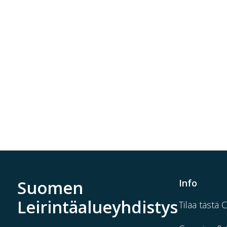
Suomen
Info
Leirintäalueyhdistys
Tilaa tästä 