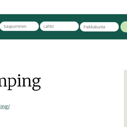
mping
ing/