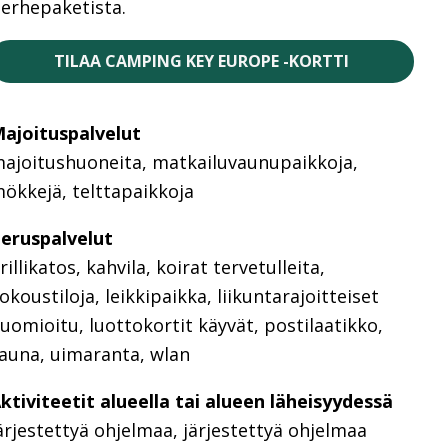
erhepaketista.
TILAA CAMPING KEY EUROPE -KORTTI
ajoituspalvelut
ajoitushuoneita, matkailuvaunupaikkoja,
ökkejä, telttapaikkoja
eruspalvelut
rillikatos, kahvila, koirat tervetulleita,
okoustiloja, leikkipaikka, liikuntarajoitteiset
uomioitu, luottokortit käyvät, postilaatikko,
auna, uimaranta, wlan
ktiviteetit alueella tai alueen läheisyydessä
ärjestettyä ohjelmaa, järjestettyä ohjelmaa