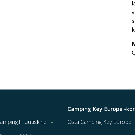
l
v
s
k
M
Q
Camping Key Europe -kor
Camping.fi -uutiskirje
Osta Camping Key Europe -k