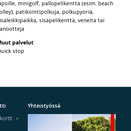
apsille, minigolf, pallopelikenttä (esim. beach
olley), patikointipolkuja, polkupyöriä,
isäleikkipaikka, sisäpelikenttä, veneitä tai
anootteja
uut palvelut
uick stop
tti
Yhteistyössä
ortti