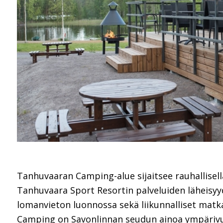
Tanhuvaaran Camping-alue sijaitsee rauhallisella
Tanhuvaara Sport Resortin palveluiden läheisyyd
lomanvieton luonnossa sekä liikunnalliset matk
Camping on Savonlinnan seudun ainoa ympärivuo