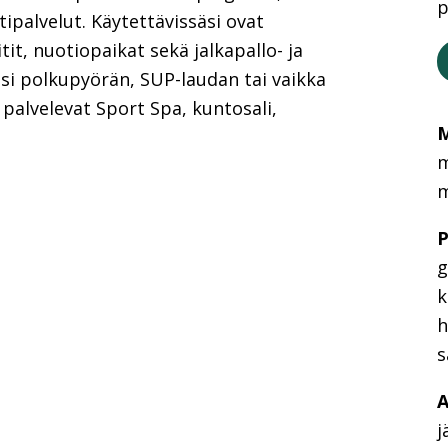
p
tipalvelut. Käytettävissäsi ovat
tit, nuotiopaikat sekä jalkapallo- ja
si polkupyörän, SUP-laudan tai vaikka
palvelevat Sport Spa, kuntosali,
M
m
m
P
g
k
h
s
A
j