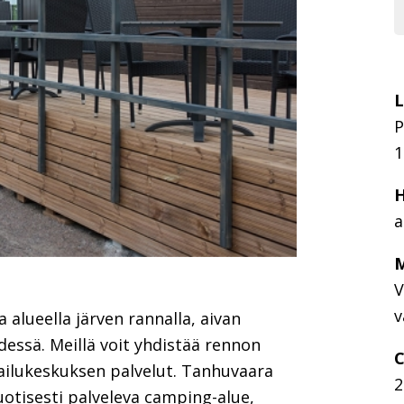
L
P
1
H
a
M
V
v
 alueella järven rannalla, aivan
essä. Meillä voit yhdistää rennon
C
ailukeskuksen palvelut. Tanhuvaara
2
tisesti palveleva camping-alue,