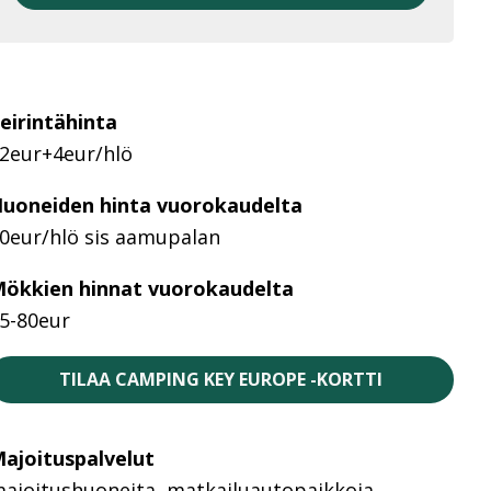
eirintähinta
2eur+4eur/hlö
uoneiden hinta vuorokaudelta
0eur/hlö sis aamupalan
ökkien hinnat vuorokaudelta
5-80eur
TILAA CAMPING KEY EUROPE -KORTTI
ajoituspalvelut
ajoitushuoneita, matkailuautopaikkoja,