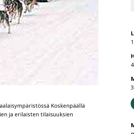
L
1
H
4
M
3
 maalaisympäristössä Koskenpäällä
en ja erilaisten tilaisuuksien
M
m