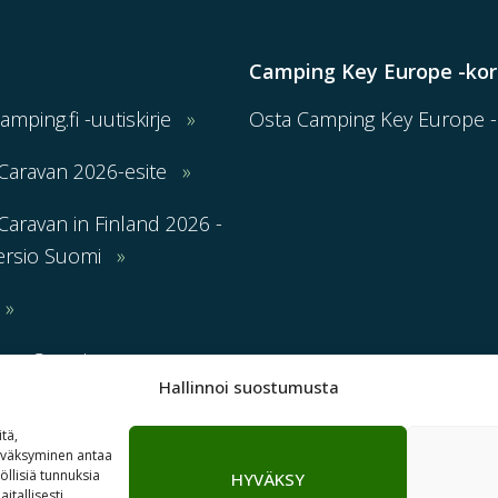
Camping Key Europe -kor
Camping.fi -uutiskirje
Osta Camping Key Europe -k
Caravan 2026-esite
aravan in Finland 2026 -
ersio Suomi
nen Camping-
Hallinnoi suostumusta
lmoitus
tä,
hyväksyminen antaa
Copyright© 2026 Suomen Leirintäalueyhdistys | Lemonsoft
öllisiä tunnuksia
HYVÄKSY
itallisesti