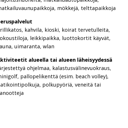
atkailuvaunupaikkoja, mökkejä, telttapaikkoja
eruspalvelut
rillikatos, kahvila, kioski, koirat tervetulleita,
okoustiloja, leikkipaikka, luottokortit käyvät,
auna, uimaranta, wlan
ktiviteetit alueella tai alueen läheisyydessä
ärjestettyä ohjelmaa, kalastusvälinevuokraus,
inigolf, pallopelikenttä (esim. beach volley),
atikointipolkuja, polkupyöriä, veneitä tai
anootteja