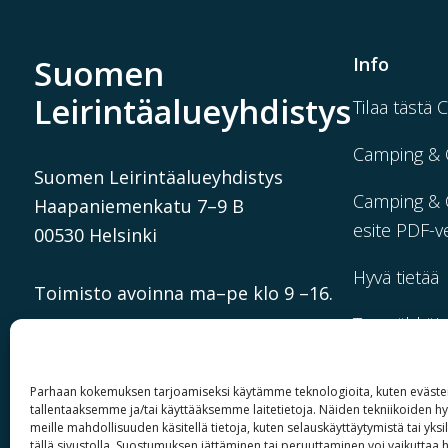
Suomen
Info
Leirintäalueyhdistys
Tilaa tästä 
Camping & 
Suomen Leirintäalueyhdistys
Camping & C
Haapaniemenkatu 7–9 B
esite PDF-v
00530 Helsinki
Hyvä tietää
Toimisto avoinna ma–pe klo 9 –16.
Tee sähköi
info@camping.fi
matkustajai
Parhaan kokemuksen tarjoamiseksi käytämme teknologioita, kuten evästei
tallentaaksemme ja/tai käyttääksemme laitetietoja. Näiden tekniikoiden 
meille mahdollisuuden käsitellä tietoja, kuten selauskäyttäytymistä tai yksil
tällä sivustolla. Suostumuksen jättäminen tai peruuttaminen voi vaikuttaa ha