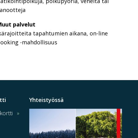
atikointipolkuja, polkupyöriä, veneitä tai
anootteja
uut palvelut
kärajoitteita tapahtumien aikana, on-line
ooking -mahdollisuus
tti
Yhteistyössä
ortti