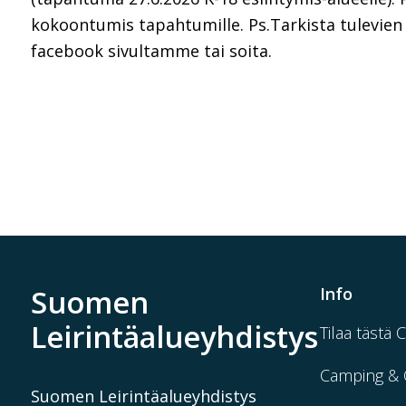
kokoontumis tapahtumille. Ps.Tarkista tulevie
facebook sivultamme tai soita.
Suomen
Info
Leirintäalueyhdistys
Tilaa tästä 
Camping & 
Suomen Leirintäalueyhdistys