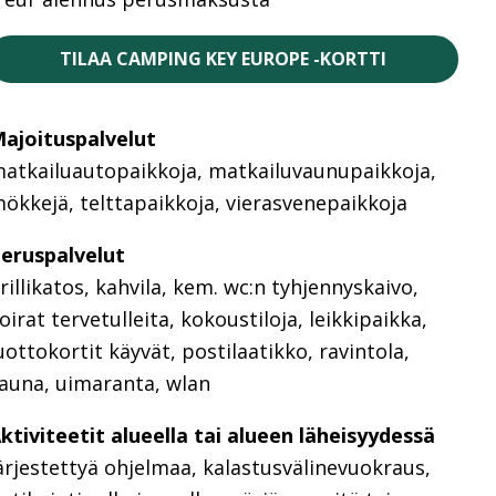
TILAA CAMPING KEY EUROPE -KORTTI
ajoituspalvelut
atkailuautopaikkoja, matkailuvaunupaikkoja,
ökkejä, telttapaikkoja, vierasvenepaikkoja
eruspalvelut
rillikatos, kahvila, kem. wc:n tyhjennyskaivo,
oirat tervetulleita, kokoustiloja, leikkipaikka,
uottokortit käyvät, postilaatikko, ravintola,
auna, uimaranta, wlan
ktiviteetit alueella tai alueen läheisyydessä
ärjestettyä ohjelmaa, kalastusvälinevuokraus,