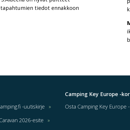
p
n tapahtumien tiedot ennakkoon
k
M
i
b
Camping Key Europe -kor
Camping.fi -uutiskirje
Osta Camping Key Europe -k
Caravan 2026-esite