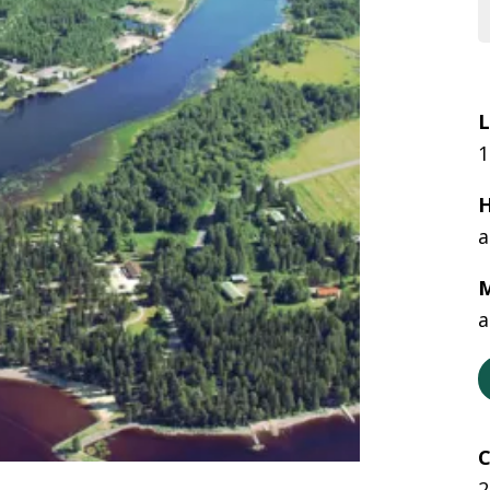
L
1
H
a
M
a
C
2