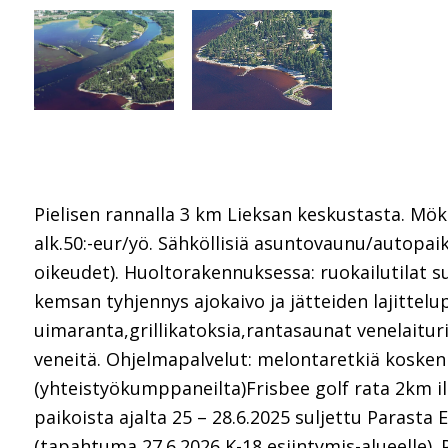
Pielisen rannalla 3 km Lieksan keskustasta. Mök
alk.50:-eur/yö. Sähköllisiä asuntovaunu/autopaikk
oikeudet). Huoltorakennuksessa: ruokailutilat s
kemsan tyhjennys ajokaivo ja jätteiden lajittelup
uimaranta,grillikatoksia,rantasaunat venelait
veneitä. Ohjelmapalvelut: melontaretkiä koskenl
(yhteistyökumppaneilta)Frisbee golf rata 2km i
paikoista ajalta 25 – 28.6.2025 suljettu Parasta
(tapahtuma 27.6.2026 K-18 esiintymis-alueelle). 