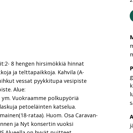
M
m
m
it:2- 8 hengen hirsimökkiä hinnat
P
oja ja telttapaikkoja. Kahvila (A-
g
uihkut vessat pyykkitupa vesipiste
k
iste. Alue:
l
uri ym. Vuokraamme polkupyöriä
s
askuja petoeläinten katselua.
lmainen(18-rataa). Huom. Osa Caravan-
A
 Ennen ja Nyt konsertin vuoksi
j
PS.Alueella on hyvät puitteet