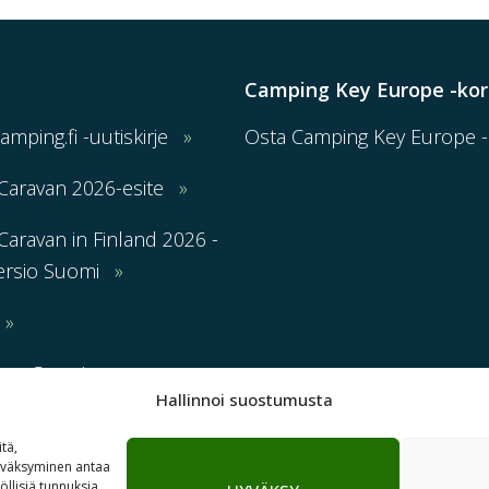
Camping Key Europe -kor
Camping.fi -uutiskirje
Osta Camping Key Europe -k
Caravan 2026-esite
aravan in Finland 2026 -
ersio Suomi
nen Camping-
Hallinnoi suostumusta
lmoitus
tä,
hyväksyminen antaa
Copyright© 2026 Suomen Leirintäalueyhdistys | Lemonsoft
öllisiä tunnuksia