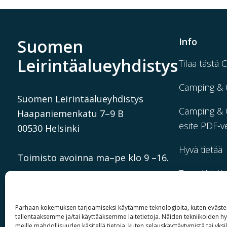
Suomen
Info
Leirintäalueyhdistys
Tilaa tästä 
Camping & 
Suomen Leirintäalueyhdistys
Camping & C
Haapaniemenkatu 7–9 B
esite PDF-v
00530 Helsinki
Hyvä tietää
Toimisto avoinna ma–pe klo 9 –16.
Tee sähköi
info@camping.fi
matkustajai
Parhaan kokemuksen tarjoamiseksi käytämme teknologioita, kuten evästei
tallentaaksemme ja/tai käyttääksemme laitetietoja. Näiden tekniikoiden 
meille mahdollisuuden käsitellä tietoja, kuten selauskäyttäytymistä tai yksil