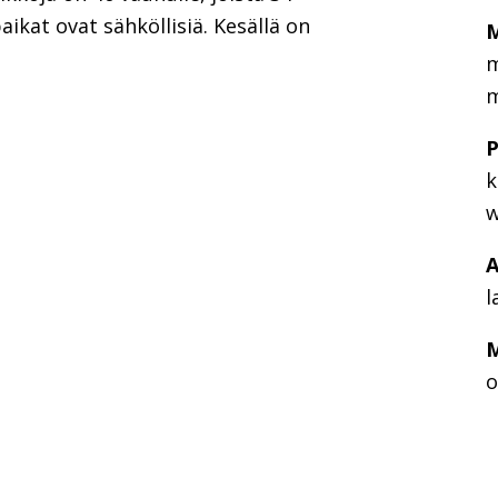
aikat ovat sähköllisiä. Kesällä on
M
m
m
P
k
w
A
l
M
o