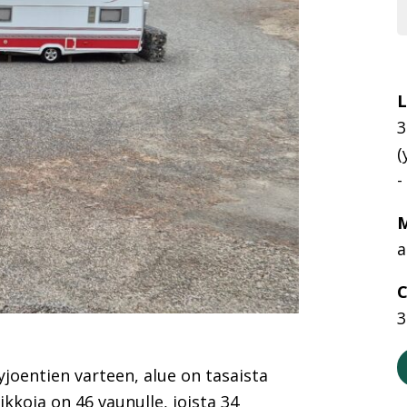
L
3
(
-
M
a
C
3
yjoentien varteen, alue on tasaista
kkoja on 46 vaunulle, joista 34