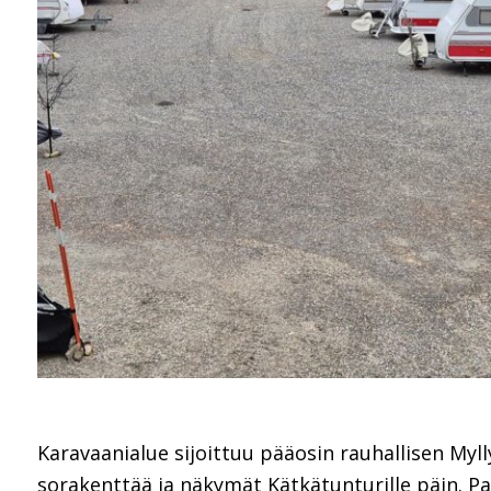
Karavaanialue sijoittuu pääosin rauhallisen Myll
sorakenttää ja näkymät Kätkätunturille päin. Pai