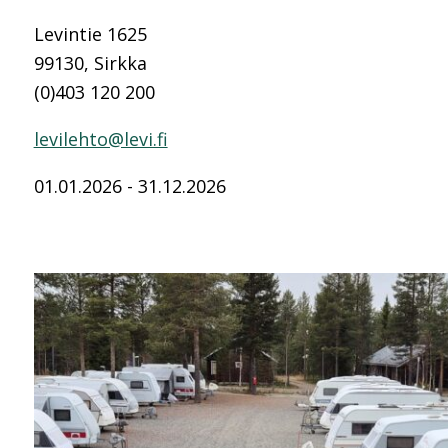
Levintie 1625
99130, Sirkka
(0)403 120 200
levilehto@levi.fi
01.01.2026 - 31.12.2026