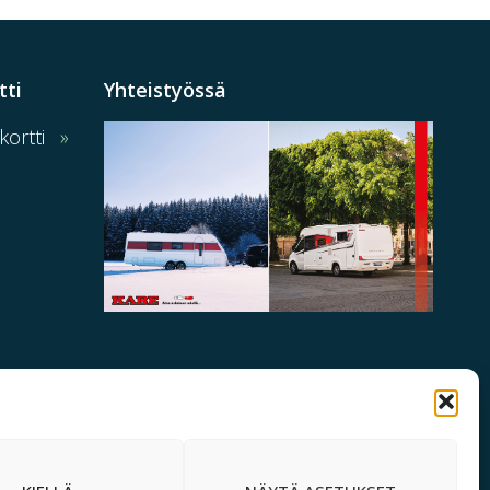
tti
Yhteistyössä
ortti