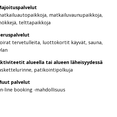
ajoituspalvelut
atkailuautopaikkoja, matkailuvaunupaikkoja,
ökkejä, telttapaikkoja
eruspalvelut
oirat tervetulleita, luottokortit käyvät, sauna,
lan
ktiviteetit alueella tai alueen läheisyydessä
askettelurinne, patikointipolkuja
uut palvelut
n-line booking -mahdollisuus