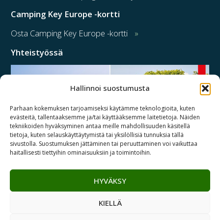
Camping Key Europe -kortti
Osta Camping Key Europe -kortti
Yhteistyössä
Hallinnoi suostumusta
Parhaan kokemuksen tarjoamiseksi käytämme teknologioita, kuten
evästeitä, tallentaaksemme ja/tai käyttääksemme laitetietoja. Näiden
tekniikoiden hyväksyminen antaa meille mahdollisuuden käsitellä
tietoja, kuten selauskäyttäytymistä tai yksilöllisiä tunnuksia tällä
sivustolla. Suostumuksen jättäminen tai peruuttaminen voi vaikuttaa
haitallisesti tiettyihin ominaisuuksiin ja toimintoihin.
HYVÄKSY
Copyright© 2026 Suomen Leirintäalueyhdistys | Lemonsoft
KIELLÄ