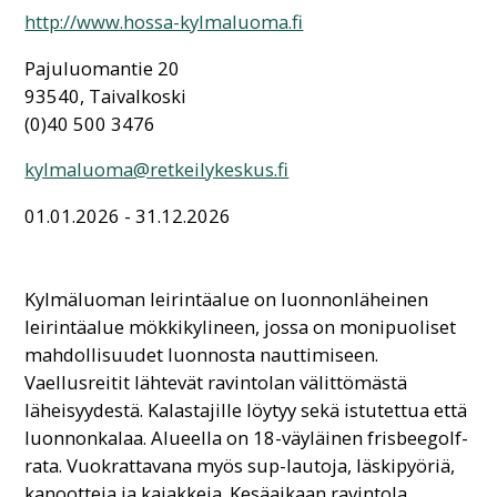
http://www.hossa-kylmaluoma.fi
Pajuluomantie 20
93540, Taivalkoski
(0)40 500 3476
kylmaluoma@retkeilykeskus.fi
01.01.2026 - 31.12.2026
Kylmäluoman leirintäalue on luonnonläheinen
leirintäalue mökkikylineen, jossa on monipuoliset
mahdollisuudet luonnosta nauttimiseen.
Vaellusreitit lähtevät ravintolan välittömästä
läheisyydestä. Kalastajille löytyy sekä istutettua että
luonnonkalaa. Alueella on 18-väyläinen frisbeegolf-
rata. Vuokrattavana myös sup-lautoja, läskipyöriä,
kanootteja ja kajakkeja. Kesäaikaan ravintola