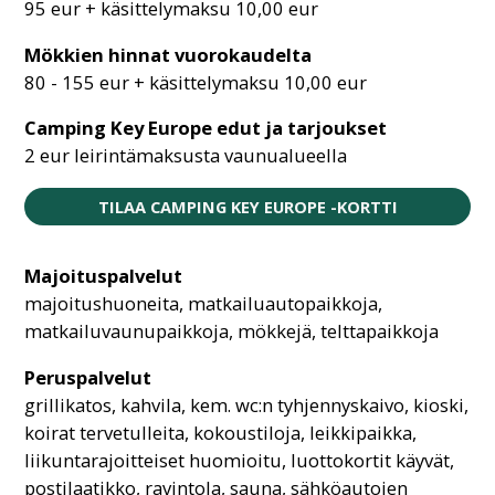
95 eur + käsittelymaksu 10,00 eur
Mökkien hinnat vuorokaudelta
80 - 155 eur + käsittelymaksu 10,00 eur
Camping Key Europe edut ja tarjoukset
2 eur leirintämaksusta vaunualueella
TILAA CAMPING KEY EUROPE -KORTTI
Majoituspalvelut
majoitushuoneita, matkailuautopaikkoja,
matkailuvaunupaikkoja, mökkejä, telttapaikkoja
Peruspalvelut
grillikatos, kahvila, kem. wc:n tyhjennyskaivo, kioski,
koirat tervetulleita, kokoustiloja, leikkipaikka,
liikuntarajoitteiset huomioitu, luottokortit käyvät,
postilaatikko, ravintola, sauna, sähköautojen