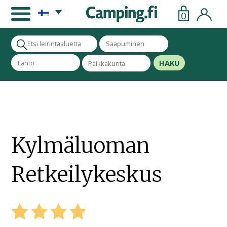
0
HAKU
Kylmäluoman
Retkeilykeskus