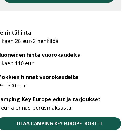
eirintähinta
lkaen 26 eur/2 henkilöä
uoneiden hinta vuorokaudelta
lkaen 110 eur
ökkien hinnat vuorokaudelta
9 - 500 eur
amping Key Europe edut ja tarjoukset
 eur alennus perusmaksusta
TILAA CAMPING KEY EUROPE -KORTTI