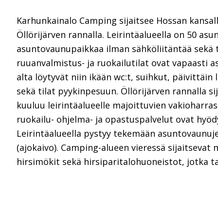
Karhunkainalo Camping sijaitsee Hossan kansall
Öllörijärven rannalla. Leirintäalueella on 50 as
asuntovaunupaikkaa ilman sähköliitäntää sekä 
ruuanvalmistus- ja ruokailutilat ovat vapaasti 
alta löytyvät niin ikään wc:t, suihkut, päivittä
sekä tilat pyykinpesuun. Öllörijärven rannalla si
kuuluu leirintäalueelle majoittuvien vakioharra
ruokailu- ohjelma- ja opastuspalvelut ovat hyöd
Leirintäalueella pystyy tekemään asuntovaunujen
(ajokaivo). Camping-alueen vieressä sijaitseva
hirsimökit sekä hirsiparitalohuoneistot, jotka 