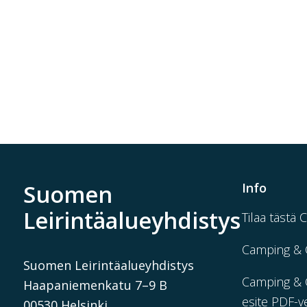
Suomen
Info
Leirintäalueyhdistys
Tilaa tästä 
Camping & 
Suomen Leirintäalueyhdistys
Camping & C
Haapaniemenkatu 7–9 B
esite PDF-v
00530 Helsinki