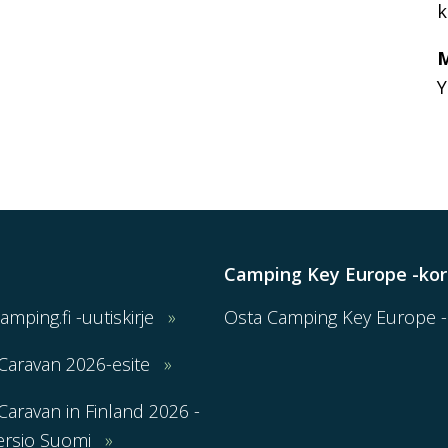
k
M
Y
Camping Key Europe -kor
Camping.fi -uutiskirje
Osta Camping Key Europe -k
Caravan 2026-esite
aravan in Finland 2026 -
ersio Suomi