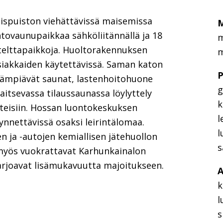
ispuiston viehättävissä maisemissa
M
untovaunupaikkaa sähköliitännällä ja 18
m
telttapaikkoja. Huoltorakennuksen
m
asiakkaiden käytettävissä. Saman katon
P
in lämpiävät saunat, lastenhoitohuone
g
jaitsevassa tilaussaunassa löylyttely
k
steisiin. Hossan luontokeskuksen
l
ynnettävissä osaksi leirintälomaa.
l
 ja -autojen kemiallisen jätehuollon
s
t myös vuokrattavat Karhunkainalon
tarjoavat lisämukavuutta majoitukseen.
A
k
l
s