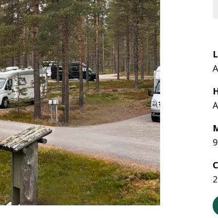
L
A
H
A
M
9
C
2