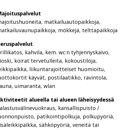
ajoituspalvelut
ajoitushuoneita, matkailuautopaikkoja,
atkailuvaunupaikkoja, mökkejä, telttapaikkoja
eruspalvelut
rillikatos, kahvila, kem. wc:n tyhjennyskaivo,
ioski, koirat tervetulleita, kokoustiloja,
eikkipaikka, liikuntarajoitteiset huomioitu,
uottokortit käyvät, postilaatikko, ravintola,
auna, uimaranta, wlan
ktiviteetit alueella tai alueen läheisyydessä
alastusvälinevuokraus, kansallispuisto /
uonnonpuisto, patikointipolkuja, polkupyöriä,
isäleikkipaikka, sähköpyöriä, veneitä tai