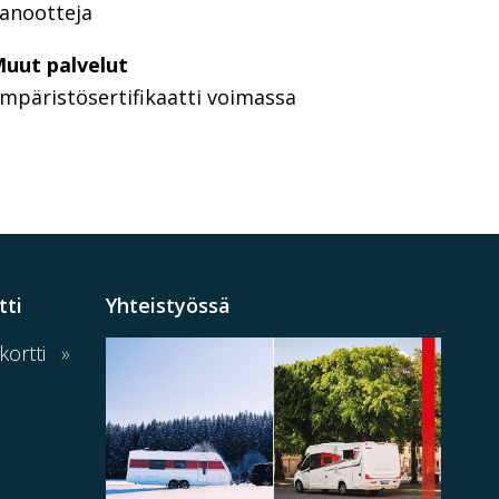
anootteja
uut palvelut
mpäristösertifikaatti voimassa
tti
Yhteistyössä
ortti