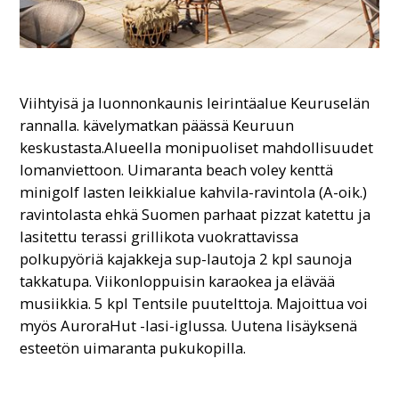
Viihtyisä ja luonnonkaunis leirintäalue Keuruselän
rannalla. kävelymatkan päässä Keuruun
keskustasta.Alueella monipuoliset mahdollisuudet
lomanviettoon. Uimaranta beach voley kenttä
minigolf lasten leikkialue kahvila-ravintola (A-oik.)
ravintolasta ehkä Suomen parhaat pizzat katettu ja
lasitettu terassi grillikota vuokrattavissa
polkupyöriä kajakkeja sup-lautoja 2 kpl saunoja
takkatupa. Viikonloppuisin karaokea ja elävää
musiikkia. 5 kpl Tentsile puutelttoja. Majoittua voi
myös AuroraHut -lasi-iglussa. Uutena lisäyksenä
esteetön uimaranta pukukopilla.