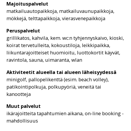
Majoituspalvelut
matkailuautopaikkoja, matkailuvaunupaikkoja,
mökkejä, telttapaikkoja, vierasvenepaikkoja
Peruspalvelut
grillikatos, kahvila, kem. wc:n tyhjennyskaivo, kioski,
koirat tervetulleita, kokoustiloja, leikkipaikka,
liikuntarajoitteiset huomioitu, luottokortit käyvät,
ravintola, sauna, uimaranta, wlan
Aktiviteetit alueella tai alueen läheisyydessä
minigolf, pallopelikenttä (esim. beach volley),
patikointipolkuja, polkupyöriä, veneitä tai
kanootteja
Muut palvelut
ikärajoitteita tapahtumien aikana, on-line booking -
mahdollisuus