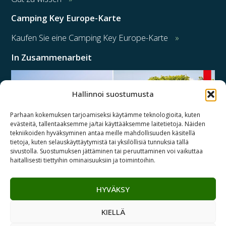
Camping Key Europe-Karte
Kaufen Sie eine Camping Key Europe-Karte
In Zusammenarbeit
Hallinnoi suostumusta
Parhaan kokemuksen tarjoamiseksi käytämme teknologioita, kuten
evästeitä, tallentaaksemme ja/tai käyttääksemme laitetietoja. Näiden
tekniikoiden hyväksyminen antaa meille mahdollisuuden käsitellä
tietoja, kuten selauskäyttäytymistä tai yksilöllisiä tunnuksia tällä
sivustolla. Suostumuksen jättäminen tai peruuttaminen voi vaikuttaa
haitallisesti tiettyihin ominaisuuksiin ja toimintoihin.
HYVÄKSY
Copyright© 2026 Suomen Leirintäalueyhdistys | Lemonsoft
KIELLÄ