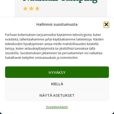
Die Campinganlage befindet sich
Hallinnoi suostumusta
direkt am Meer nur einen halben
Kilometer vom belebten und
Parhaan kokemuksen tarjoamiseksi käytämme teknologioita, kuten
abwechslungsreichen Zentrum N...
evästeitä, tallentaaksemme ja/tai käyttääksemme laitetietoja. Näiden
tekniikoiden hyväksyminen antaa meille mahdollisuuden käsitellä
tietoja, kuten selauskäyttäytymistä tai yksilöllisiä tunnuksia tällä
sivustolla. Suostumuksen jättäminen tai peruuttaminen voi vaikuttaa
MEHR LESEN
haitallisesti tiettyihin ominaisuuksiin ja toimintoihin.
HYVÄKSY
KIELLÄ
NÄYTÄ ASETUKSET
Evästekäytäntö