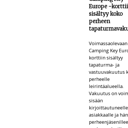
Europe -kortti
sisältyy koko
perheen
tapaturmavak
Voimassaolevaan
Camping Key Euro
korttiin sisältyy
tapaturma- ja
vastuuvakuutus 
perheelle
leirintäalueella.
Vakuutus on voi
sisään
kirjoittautuneelle
asiakkaalle ja hä
perheenjäsenille