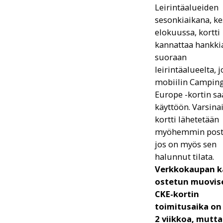
Leirintäalueiden
sesonkiaikana, ke
elokuussa, kortti
kannattaa hankki
suoraan
leirintäalueelta, j
mobiilin Camping
Europe -kortin sa
käyttöön. Varsina
kortti lähetetään
myöhemmin posti
jos on myös sen
halunnut tilata.
Verkkokaupan k
ostetun muovis
CKE-kortin
toimitusaika on
2 viikkoa, mutta