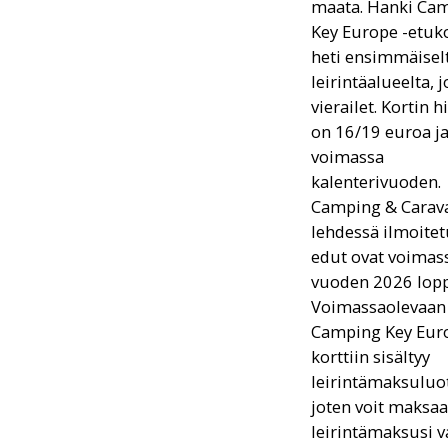
maata. Hanki Ca
Key Europe -etuko
heti ensimmäisel
leirintäalueelta, j
vierailet. Kortin h
on 16/19 euroa ja
voimassa
kalenterivuoden.
Camping & Carava
lehdessä ilmoitet
edut ovat voimas
vuoden 2026 lop
Voimassaolevaan
Camping Key Euro
korttiin sisältyy
leirintämaksuluot
joten voit maksaa
leirintämaksusi v