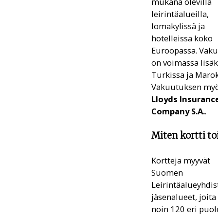
mukana olevilla
leirintäalueilla,
lomakylissä ja
hotelleissa koko
Euroopassa. Vak
on voimassa lisäk
Turkissa ja Maro
Vakuutuksen my
Lloyds Insuranc
Company S.A.
.
Miten kortti to
Kortteja myyvät
Suomen
Leirintäalueyhdis
jäsenalueet, joita
noin 120 eri puol