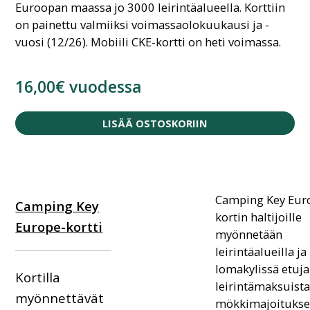
Euroopan maassa jo 3000 leirintäalueella. Korttiin
on painettu valmiiksi voimassaolokuukausi ja -
vuosi (12/26). Mobiili CKE-kortti on heti voimassa.
16,00€ vuodessa
LISÄÄ OSTOSKORIIN
Camping Key Euro
Camping Key
kortin haltijoille
Europe-kortti
myönnetään
leirintäalueilla ja
lomakylissä etuja
Kortilla
leirintämaksuista
myönnettävät
mökkimajoitukses