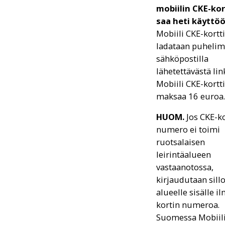
mobiilin CKE-kor
saa heti käyttöö
Mobiili CKE-kortti
ladataan puheli
sähköpostilla
lähetettävästä link
Mobiili CKE-kortti
maksaa 16 euroa.
HUOM.
Jos CKE-ko
numero ei toimi
ruotsalaisen
leirintäalueen
vastaanotossa,
kirjaudutaan sill
alueelle sisälle i
kortin numeroa.
Suomessa Mobiil