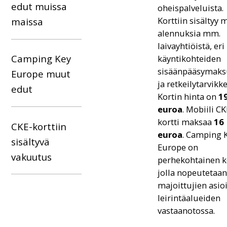
edut muissa
oheispalveluista.
Korttiin sisältyy 
maissa
alennuksia mm.
laivayhtiöistä, eri
Camping Key
käyntikohteiden
sisäänpääsymaks
Europe muut
ja retkeilytarvikke
edut
Kortin hinta on
1
euroa
. Mobiili CK
kortti maksaa
16
CKE-korttiin
euroa
. Camping 
sisältyvä
Europe on
vakuutus
perhekohtainen k
jolla nopeutetaan
majoittujien asio
leirintäalueiden
vastaanotossa.