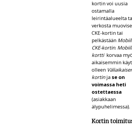
kortin voi uusia
ostamalla
leirintäalueelta ta
verkosta muovis
CKE-kortin tai
pelkästään
Mobiil
CKE-kortin
.
Mobiil
kortti
korvaa my
aikaisemmin käy
olleen
Väliaikaise
kortin
ja
se on
voimassa heti
ostettaessa
(asiakkaan
älypuhelimessa).
Kortin toimitu