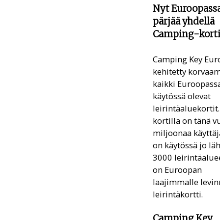
Nyt Euroopass
pärjää yhdellä
Camping-kortil
Camping Key Eur
kehitetty korvaa
kaikki Euroopass
käytössä olevat
leirintäaluekortit
kortilla on tänä 
miljoonaa käyttäj
on käytössä jo lä
3000 leirintäaluee
on Euroopan
laajimmalle levin
leirintäkortti.
Camping Key