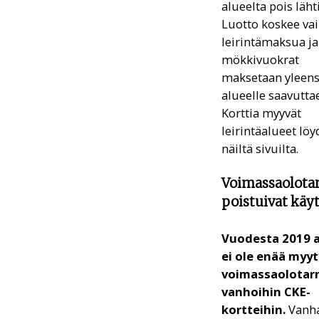
alueelta pois läht
Luotto koskee va
leirintämaksua ja
mökkivuokrat
maksetaan yleen
alueelle saavutta
Korttia myyvät
leirintäalueet löy
näiltä sivuilta.
Voimassaolotar
poistuivat käy
Vuodesta 2019 
ei ole enää myyt
voimassaolotar
vanhoihin CKE-
kortteihin.
Vanh