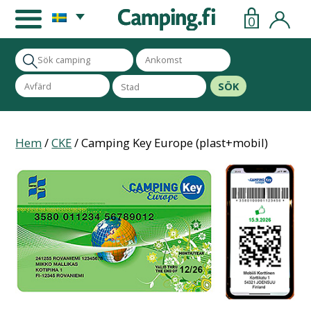
0
SÖK
Hem
/
CKE
/ Camping Key Europe (plast+mobil)