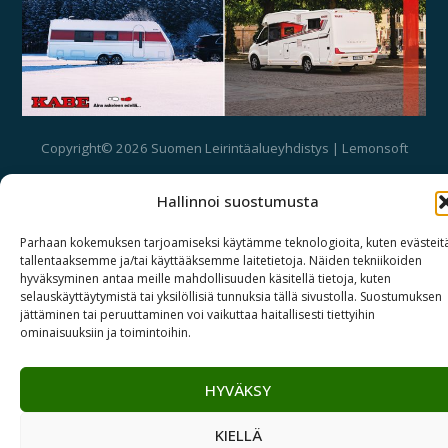
Copyright© 2026 Suomen Leirintäalueyhdistys | Lemonsoft
Hallinnoi suostumusta
Parhaan kokemuksen tarjoamiseksi käytämme teknologioita, kuten evästeit
tallentaaksemme ja/tai käyttääksemme laitetietoja. Näiden tekniikoiden
hyväksyminen antaa meille mahdollisuuden käsitellä tietoja, kuten
selauskäyttäytymistä tai yksilöllisiä tunnuksia tällä sivustolla. Suostumuksen
jättäminen tai peruuttaminen voi vaikuttaa haitallisesti tiettyihin
ominaisuuksiin ja toimintoihin.
HYVÄKSY
KIELLÄ