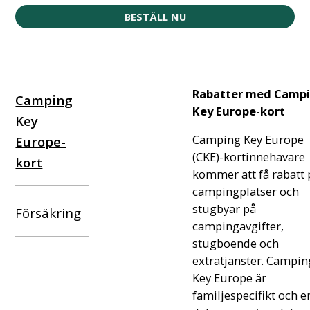
BESTÄLL NU
Rabatter med Camp
Camping
Key Europe-kort
Key
Camping Key Europe
Europe-
(CKE)-kortinnehavare
kort
kommer att få rabatt 
campingplatser och
stugbyar på
Försäkring
campingavgifter,
stugboende och
extratjänster. Campin
Key Europe är
familjespecifikt och e